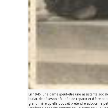
En 1946, une dame (peut-être une assistante sociale 
hurlait de désespoir à l’idée de repartir et d'être a
grand-mère qu'elle pouvait prétendre adopter le pet
L'enfant a donc été ramené en Belgique en 1947 pou