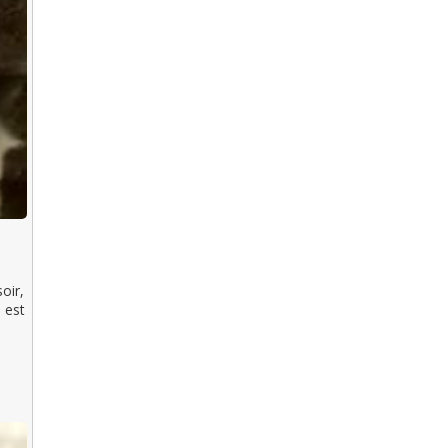
oir,
l est