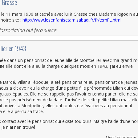
à Grasse
e le 11 mars 1936 et cachée avec lui à Grasse chez Madame Rigodin a
notre site :
http://www.lesenfantsetamisabadi.fr/fr/temPL.html
'association qui fera suivre.
llier en 1943
cachée dans un pensionnat de jeune fille de Montpellier avec ma grand-m
te fille dont elle a eu la charge quelques mois en 1943, j’ai eu envie
ie Dardé, Villar à l’époque, a été pensionnaire au pensionnat de jeunes
nous a dit avoir eu la charge d’une petite fille prénommée Lilian qui dev
u’aux épaules. Elle ne se rappelle pas l’avoir entendu parler, elle ne sai
ppelle pas précisément de la date d’arrivée de cette petite Lilian mais ell
 arrivés à Montpellier, elles ont toutes été évacuées au pensionnat
à elle a perdu sa trace.
s contact avec le pensionnat qui existe toujours. Malgré l'aide d'une n
 je n'ai rien trouvé.
Merci pour votre 