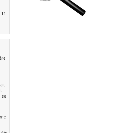
u 11
ère.
ait
t
e se
onne
aide.