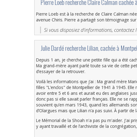
‎Pierre Loeb recherche Claire Calman cachée 
Pierre Loeb est à la recherche de Claire Calman né
avenue Chiris. Pierre a partagé son témoignage sur 
Si vous disposiez d'informations, contactez l
‎Julie Dardé recherche Lilian, cachée à Montpe
Depuis 1 an, je cherche une petite fille qui a été 
Ma grand-mère ayant parlé toute sa vie de cette peti
d’essayer de la retrouver.
Voilà les informations que j’ai : Ma grand mère Mar
filles "L’enclos" de Montpellier de 1941 à 1945. Elle 
avoir entre 5 et 6 ans et aurait eu des anglaises jusq
donc pas si elle savait parler français. Elle ne se ra
souvient qu’en mars 1943, quand les allemands sont
d’Olargues mais que Lilian n’a pas suivi. À partir de l
Le Mémorial de la Shoah n'a pas pu m'aider. J'ai pri
y ayant travaillé et de l’archiviste de la congrégation,