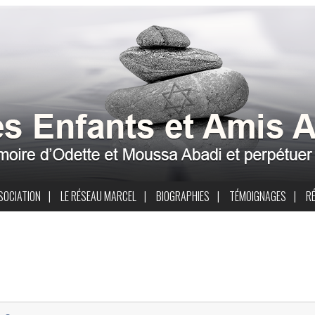
SSOCIATION
|
LE RÉSEAU MARCEL
|
BIOGRAPHIES
|
TÉMOIGNAGES
|
R