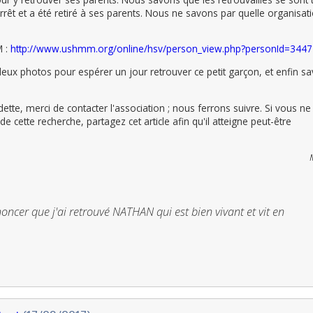
arrêt et a été retiré à ses parents. Nous ne savons par quelle organisat
M :
http://www.ushmm.org/online/hsv/person_view.php?personId=344
ux photos pour espérer un jour retrouver ce petit garçon, et enfin sa
tte, merci de contacter l'association ; nous ferrons suivre. Si vous ne
e cette recherche, partagez cet article afin qu'il atteigne peut-être
noncer que j'ai retrouvé NATHAN qui est bien vivant et vit en