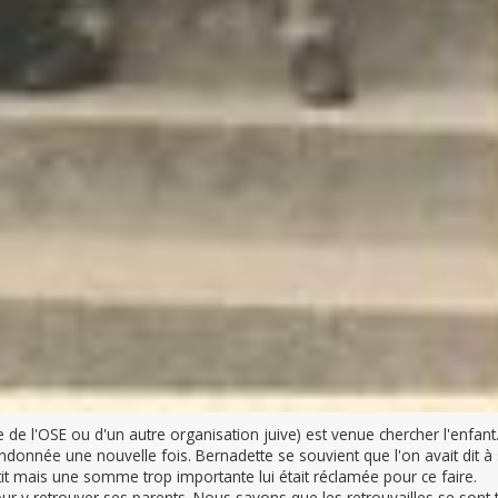
de l'OSE ou d'un autre organisation juive) est venue chercher l'enfant. 
bandonnée une nouvelle fois. Bernadette se souvient que l'on avait dit à
it mais une somme trop importante lui était réclamée pour ce faire.
r y retrouver ses parents. Nous savons que les retrouvailles se sont 