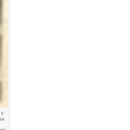
Il
 sa
très