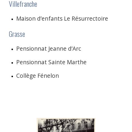
Villefranche
Maison d’enfants Le Résurrectoire
Grasse
Pensionnat Jeanne d’Arc
Pensionnat Sainte Marthe
Collège Fénelon
« Les Enfants et Amis Abadi » est une association ayant pour but
de réunir les amis et les enfants cachés par Odette et Moussa
Abadi, afin de préserver et perpétuer leur mémoire, et plus
généralement de préserver et perpétuer la mémoire de la Shoah.